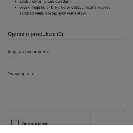
zdobi i chroni przed owadami
włoski mają kolor biały, kolor obszyć można wybrać
spośród wielu dostępnych wariantów.
Opinie o produkcie (0)
Imię lub pseudonim:
Twoja opinia: