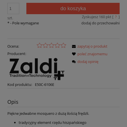
do koszyka
Zyskujesz
160
pkt [
?
]
szt.
*
- Pole wymagane
dodaj do przechowalni
Ocena:
zapytaj o produkt
Producent:
poleć znajomemu
dodaj opinię
Kod produktu:
E50C-6106E
Opis
Piękne jedwabne mosquero z dużą ilością frędzli.
tradycyjny element rzędu hiszpańskiego