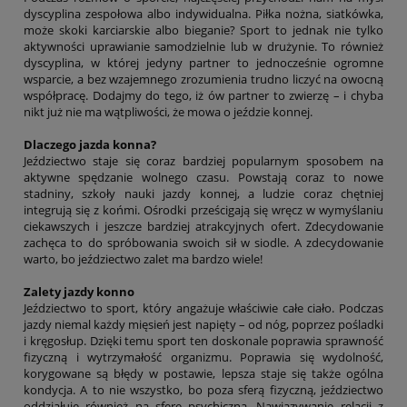
dyscyplina zespołowa albo indywidualna. Piłka nożna, siatkówka,
może skoki karciarskie albo bieganie? Sport to jednak nie tylko
aktywności uprawianie samodzielnie lub w drużynie. To również
dyscyplina, w której jedyny partner to jednocześnie ogromne
wsparcie, a bez wzajemnego zrozumienia trudno liczyć na owocną
współpracę. Dodajmy do tego, iż ów partner to zwierzę – i chyba
nikt już nie ma wątpliwości, że mowa o jeździe konnej.
Dlaczego jazda konna?
Jeździectwo staje się coraz bardziej popularnym sposobem na
aktywne spędzanie wolnego czasu. Powstają coraz to nowe
stadniny, szkoły nauki jazdy konnej, a ludzie coraz chętniej
integrują się z końmi. Ośrodki prześcigają się wręcz w wymyślaniu
ciekawszych i jeszcze bardziej atrakcyjnych ofert. Zdecydowanie
zachęca to do spróbowania swoich sił w siodle. A zdecydowanie
warto, bo jeździectwo zalet ma bardzo wiele!
Zalety jazdy konno
Jeździectwo to sport, który angażuje właściwie całe ciało. Podczas
jazdy niemal każdy mięsień jest napięty – od nóg, poprzez pośladki
i kręgosłup. Dzięki temu sport ten doskonale poprawia sprawność
fizyczną i wytrzymałość organizmu. Poprawia się wydolność,
korygowane są błędy w postawie, lepsza staje się także ogólna
kondycja. A to nie wszystko, bo poza sferą fizyczną, jeździectwo
oddziałuje również na sferę psychiczną. Nawiązywanie relacji z