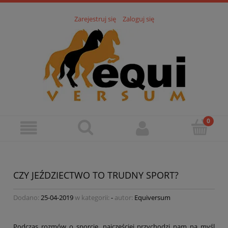
Zarejestruj się
Zaloguj się
CZY JEŹDZIECTWO TO TRUDNY SPORT?
Dodano:
25-04-2019
w kategorii:
-
autor:
Equiversum
Podczas rozmów o sporcie, najczęściej przychodzi nam na myśl