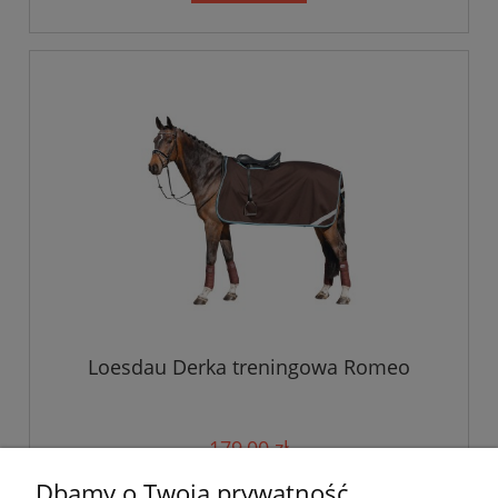
Loesdau Derka treningowa Romeo
179,00 zł
Dbamy o Twoją prywatność