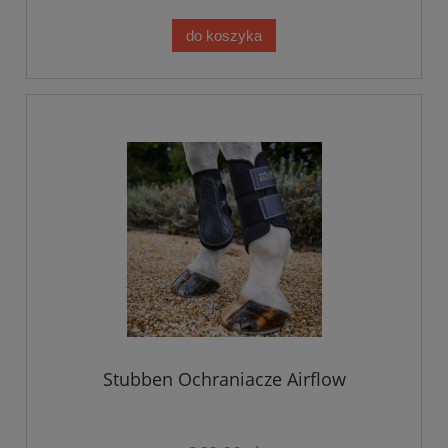
do koszyka
Stubben Ochraniacze Airflow