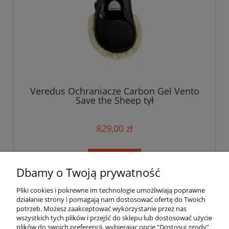
Veredus Ochraniacze Carbon Gel Vento
Save the Sheep tył
829,00 zł
do koszyka
Dbamy o Twoją prywatność
Pliki cookies i pokrewne im technologie umożliwiają poprawne
«
1
2
»
działanie strony i pomagają nam dostosować ofertę do Twoich
potrzeb. Możesz zaakceptować wykorzystanie przez nas
wszystkich tych plików i przejść do sklepu lub dostosować użycie
plików do swoich preferencji, wybierając opcję "Dostosuj zgody".