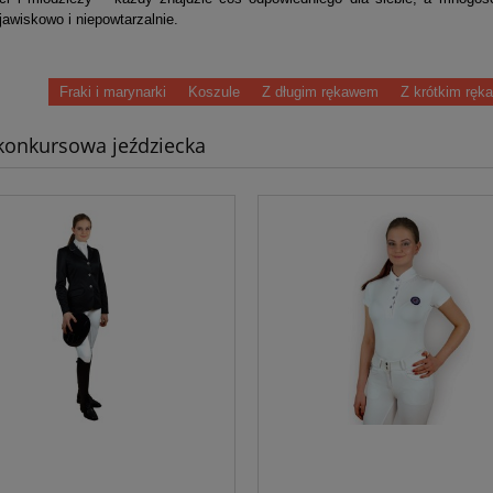
awiskowo i niepowtarzalnie.
Fraki i marynarki
Koszule
Z długim rękawem
Z krótkim rę
konkursowa jeździecka