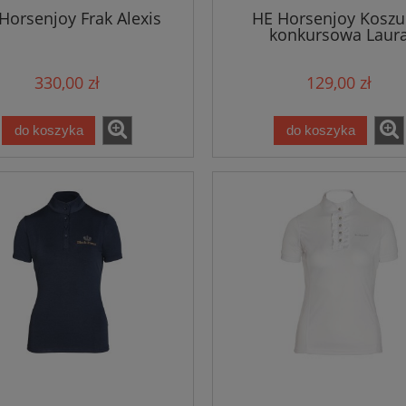
Horsenjoy Frak Alexis
HE Horsenjoy Koszu
konkursowa Laur
zidło anatomiczne Soft
Loesdau Derka padokowa d
330,00 zł
129,00 zł
źrebiąt
do koszyka
do koszyka
235,00 zł
236,00 zł
275,00 zł
275,00 zł
 regularna:
Cena regularna:
275,00 zł
275,00 zł
iższa cena:
Najniższa cena:
do koszyka
do koszyka