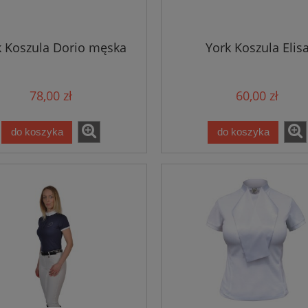
k Koszula Dorio męska
York Koszula Elis
78,00 zł
60,00 zł
do koszyka
do koszyka