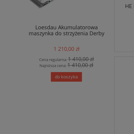
HE 
Loesdau Akumulatorowa
Beris Węd
maszynka do strzyżenia Derby
1 210,00 zł
1 410,00 zł
Cena regularna:
Cena
1 410,00 zł
Najniższa cena:
Najn
do koszyka