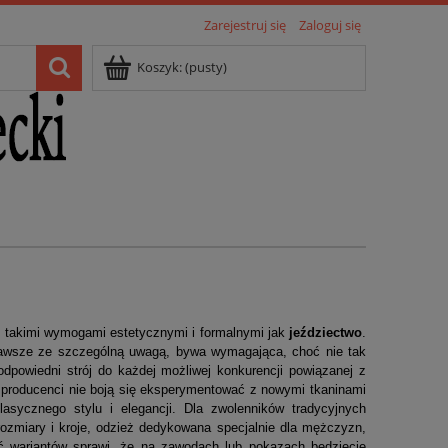
Zarejestruj się
Zaloguj się
Koszyk:
(pusty)
 z takimi wymogami estetycznymi i formalnymi jak
jeździectwo
.
o zawsze ze szczególną uwagą, bywa wymagająca, choć nie tak
dpowiedni strój do każdej możliwej konkurencji powiązanej z
 producenci nie boją się eksperymentować z nowymi tkaninami
sycznego stylu i elegancji. Dla zwolenników tradycyjnych
rozmiary i kroje, odzież dedykowana specjalnie dla mężczyzn,
ść wariantów sprawi, że na zawodach lub pokazach będziecie