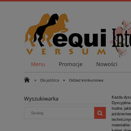
Menu
Promocje
Nowości
»
»
Dla jeźdzca
Odzież konkursowa
Wyszukiwarka
Każda dysc
Dyscyplina
trudna jak
jeździectw
techniczny
materiałów
kobiet dzi