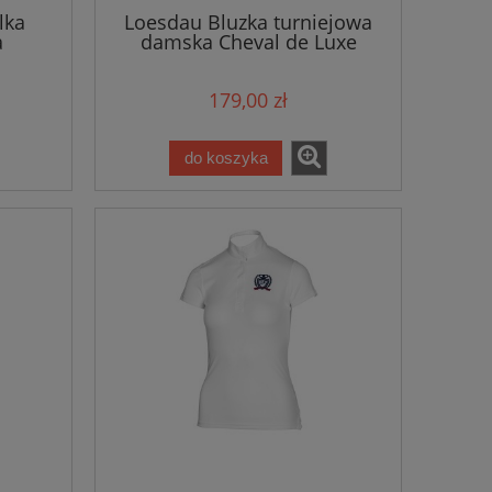
lka
Loesdau Bluzka turniejowa
a
damska Cheval de Luxe
la
179,00 zł
do koszyka