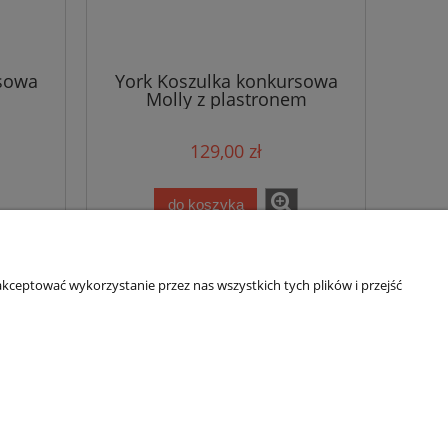
rsowa
York Koszulka konkursowa
Molly z plastronem
129,00 zł
do koszyka
kceptować wykorzystanie przez nas wszystkich tych plików i przejść
O nas
Kontakt i dane firmy
a ze sklepu
Informacje dla konsumenta
ści
O firmie