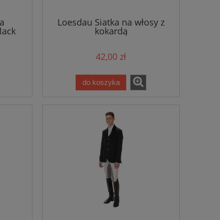
a
Loesdau Siatka na włosy z
lack
kokardą
42,00 zł
do koszyka