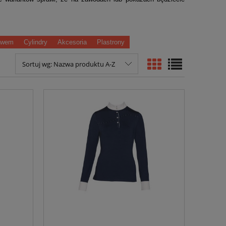
kawem
Cylindry
Akcesoria
Plastrony
Sortuj wg:
Nazwa produktu A-Z