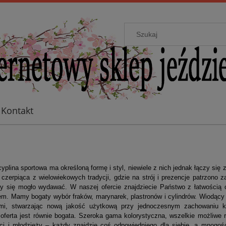
Kontakt
yplina sportowa ma określoną formę i styl, niewiele z nich jednak łączy się
 czerpiąca z wielowiekowych tradycji, gdzie na strój i prezencje patrzon
by się mogło wydawać. W naszej ofercie znajdziecie Państwo z łatwością o
em. Mamy bogaty wybór fraków, marynarek, plastronów i cylindrów. Wiodący
mi, stwarzając nową jakość użytkową przy jednoczesnym zachowaniu kla
 oferta jest równie bogata. Szeroka gama kolorystyczna, wszelkie możliwe 
eci i młodzieży – każdy znajdzie coś odpowiedniego dla siebie, a mnogo