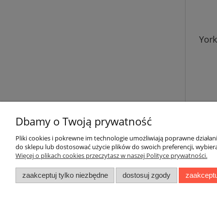
York
Dbamy o Twoją prywatność
Pliki cookies i pokrewne im technologie umożliwiają poprawne działa
do sklepu lub dostosować użycie plików do swoich preferencji, wybiera
Więcej o plikach cookies przeczytasz w naszej Polityce prywatności.
Pomoc
Moje konto
zaakceptuj tylko niezbędne
dostosuj zgody
zaakceptu
Regulaminy
Twoje zamówienia
Zwroty i reklamacje
Ustawienia konta
Raty
Przechowalnia