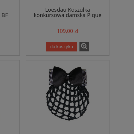
a
Loesdau Koszulka
 BF
konkursowa damska Pique
109,00 zł
do koszyka