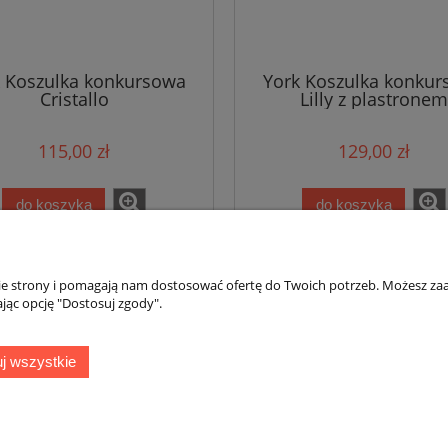
 Koszulka konkursowa
York Koszulka konku
Cristallo
Lilly z plastronem
115,00 zł
129,00 zł
do koszyka
do koszyka
nie strony i pomagają nam dostosować ofertę do Twoich potrzeb. Możesz zaa
jąc opcję "Dostosuj zgody".
Płatności i dostawa
Informacje
j wszystkie
Formy płatności
Blog
Czas i koszty dostawy
Zasady korzystani
Czas realizacji zamówienia
Polityka prywatno