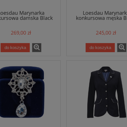
Loesdau Marynarka
Loesdau Marynark
kursowa damska Black
konkursowa męska B
Forest
Forest
269,00 zł
245,00 zł
do koszyka
do koszyka