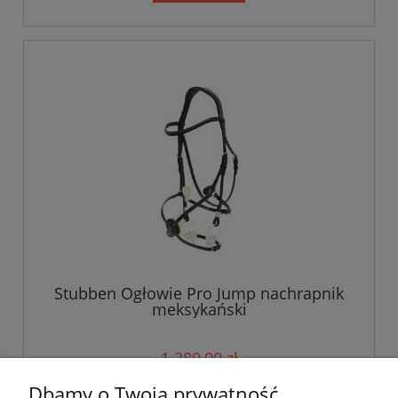
Stubben Ogłowie Pro Jump nachrapnik
meksykański
1 389,00 zł
Dbamy o Twoją prywatność