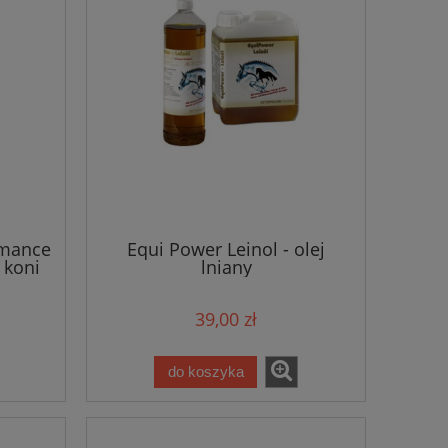
rmance
Equi Power Leinol - olej
 koni
lniany
39,00 zł
do koszyka