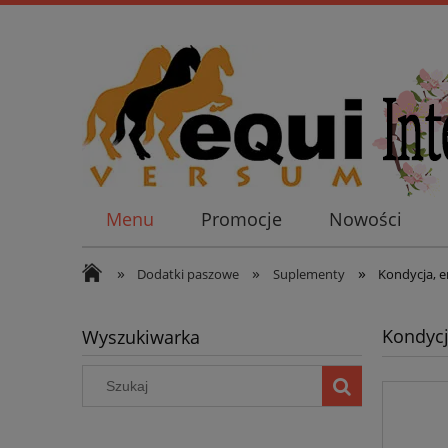
Menu
Promocje
Nowości
»
»
»
Dodatki paszowe
Suplementy
Kondycja, e
Kondycj
Wyszukiwarka