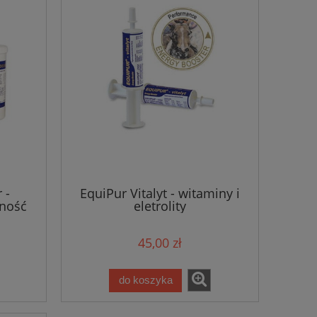
 -
EquiPur Vitalyt - witaminy i
wność
eletrolity
45,00 zł
do koszyka