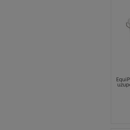
EquiP
uzupe