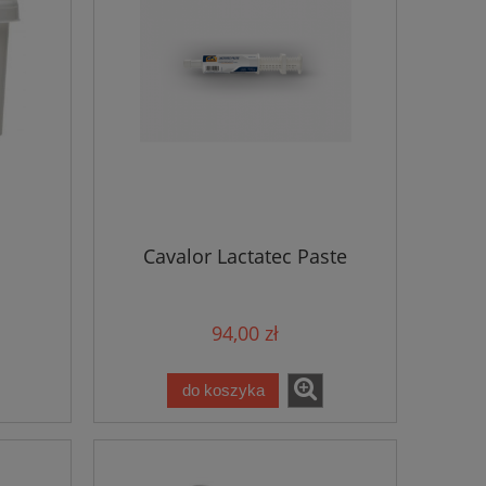
by
Cavalor Lactatec Paste
94,00 zł
do koszyka