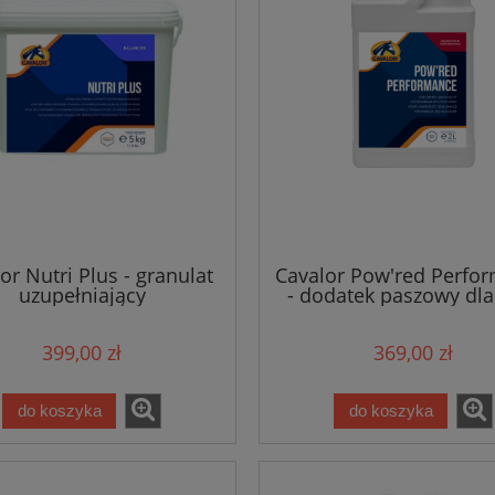
or Nutri Plus - granulat
Cavalor Pow'red Perfo
uzupełniający
- dodatek paszowy dla
sportowych
399,00 zł
369,00 zł
do koszyka
do koszyka