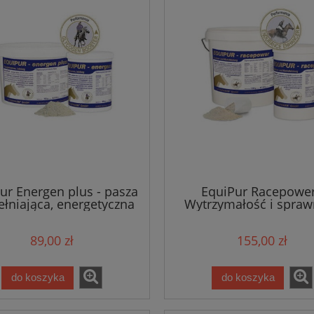
ur Energen plus - pasza
EquiPur Racepower
łniająca, energetyczna
Wytrzymałość i spra
89,00 zł
155,00 zł
do koszyka
do koszyka