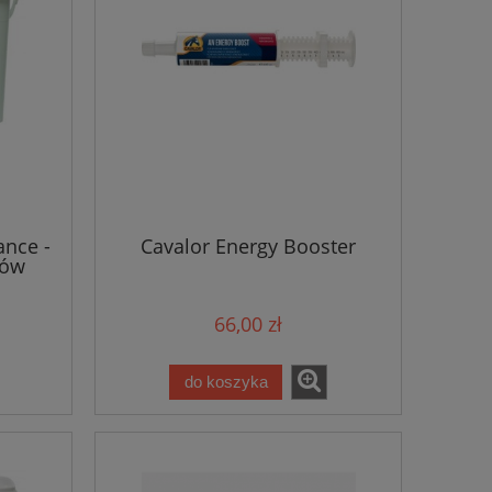
ance -
Cavalor Energy Booster
tów
66,00 zł
do koszyka