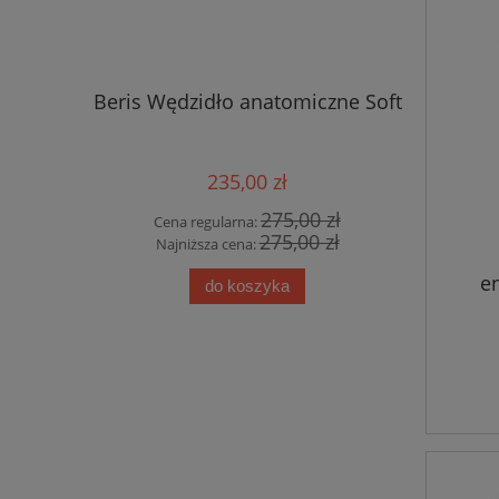
Beris Wędzidło anatomiczne Soft
Loesdau
235,00 zł
275,00 zł
Cena regularna:
Cena
275,00 zł
Najniższa cena:
Najn
e
do koszyka