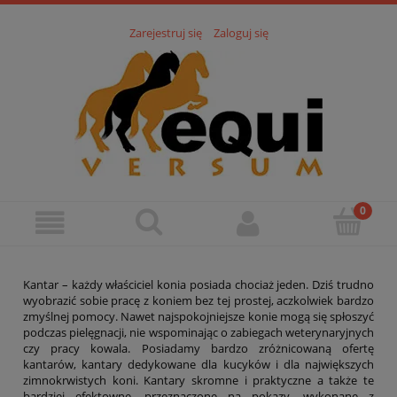
Zarejestruj się
Zaloguj się
Kantar – każdy właściciel konia posiada chociaż jeden. Dziś trudno
wyobrazić sobie pracę z koniem bez tej prostej, aczkolwiek bardzo
zmyślnej pomocy. Nawet najspokojniejsze konie mogą się spłoszyć
podczas pielęgnacji, nie wspominając o zabiegach weterynaryjnych
czy pracy kowala. Posiadamy bardzo zróżnicowaną ofertę
kantarów, kantary dedykowane dla kucyków i dla największych
zimnokrwistych koni. Kantary skromne i praktyczne a także te
bardziej efektowne, przeznaczone na pokazy, wykonane z