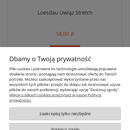
Loesdau Uwiąz Stretch
58,00 zł
do koszyka
Dbamy o Twoją prywatność
Pliki cookies i pokrewne im technologie umożliwiają poprawne
«
1
2
»
działanie strony i pomagają nam dostosować ofertę do Twoich
potrzeb. Możesz zaakceptować wykorzystanie przez nas
wszystkich tych plików i przejść do sklepu lub dostosować użycie
plików do swoich preferencji, wybierając opcję "Dostosuj zgody".
Pomoc
Więcej o plikach cookies przeczytasz w naszej Polityce
prywatności.
Moje konto
zaakceptuj tylko niezbędne
Płatności i dostawa
dostosuj zgody