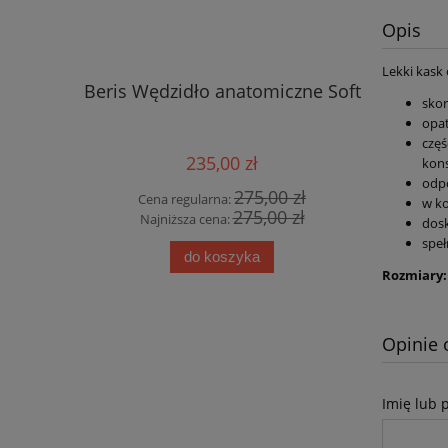
Opis
Lekki kask
Beris Wędzidło anatomiczne Soft
Loesdau
sko
opat
częś
235,00 zł
kons
odpo
275,00 zł
Cena regularna:
Cena
w ko
275,00 zł
Najniższa cena:
Najn
dosk
speł
do koszyka
Rozmiary
Opinie 
Imię lub 