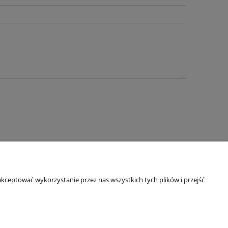
kceptować wykorzystanie przez nas wszystkich tych plików i przejść
O nas
Kontakt i dane firmy