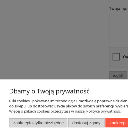
Twoja opi
wyślij
Dbamy o Twoją prywatność
Pliki cookies i pokrewne im technologie umożliwiają poprawne działa
do sklepu lub dostosować użycie plików do swoich preferencji, wybiera
Więcej o plikach cookies przeczytasz w naszej Polityce prywatności.
Pomoc
Moje konto
zaakceptuj tylko niezbędne
dostosuj zgody
zaakceptu
Regulaminy
Twoje zamówienia