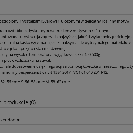
 ozdobiony kryształkami Svarowski ułożonymi w delikatny roślinny motyw.
 Derka padokowa dla
Loesdau Akumulatorowa
rupa ozdobiona dyskretnym nadrukiem z motywem roślinnym
źrebiąt
maszynka do strzyżenia Der
entowana konstrukcja zapewnia najwyższej jakości wykonanie, perfekcyjne
ć centralna kasku wykonana jest z maksymalnie wytrzymałego materiału 
236,00 zł
1 210,00 zł
trukcji kompozytu i stali nierdzewnej
rny na wysokie temperatury i wyjątkowo lekki, 450-500g
275,00 zł
1 410,00 zł
 regularna:
Cena regularna:
mplecie walizeczka na suwak
275,00 zł
1 410,00 zł
iższa cena:
Najniższa cena:
onałe dopasowanie dzięki regulacji za pomocą kółeczka umieszczonego z ty
nia normy bezpieczeństwa EN 1384:2017 i VG1 01.040 2014-12.
do koszyka
do koszyka
:
52–56 cm = S, 56–58 cm = M, 58–62 cm = L.
o produkcie (0)
pseudonim: