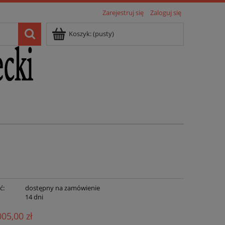
Zarejestruj się
Zaloguj się
Koszyk:
(pusty)
ć:
dostępny na zamówienie
:
14 dni
005,00 zł