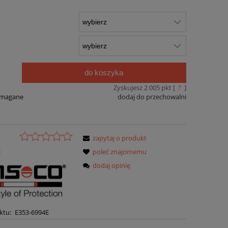
do koszyka
.
Zyskujesz
2 005
pkt [
?
]
ymagane
dodaj do przechowalni
zapytaj o produkt
:
poleć znajomemu
dodaj opinię
ktu:
E353-6994E