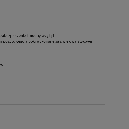
by
 zabezpieczenie i modny wygląd
kompozytowego a boki wykonane są z wielowarstwowej
łu