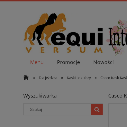
Menu
Promocje
Nowości
»
»
»
Dla jeźdzca
Kaski i okulary
Casco Kask Kask 
Wyszukiwarka
Casco Ka