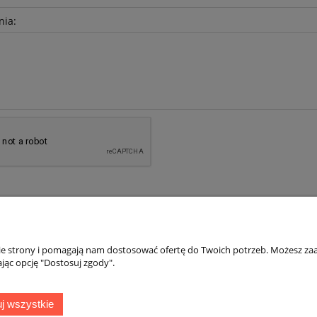
nia:
nie strony i pomagają nam dostosować ofertę do Twoich potrzeb. Możesz zaa
jąc opcję "Dostosuj zgody".
Płatności i dostawa
Informacje
j wszystkie
Formy płatności
Blog