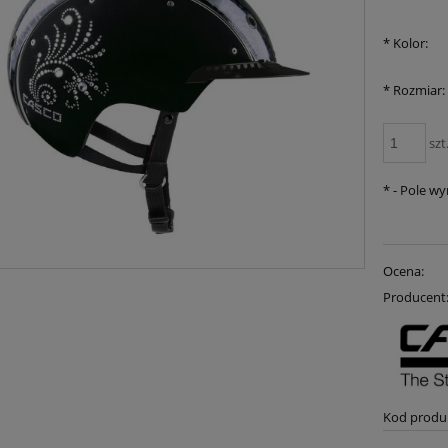
*
Kolor:
*
Rozmiar:
szt
*
- Pole w
Ocena:
Producent
Kod produ