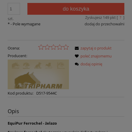
do koszyka
Zyskujesz
149
pkt [
?
]
szt.
*
- Pole wymagane
dodaj do przechowalni
Ocena:
zapytaj o produkt
Producent:
poleć znajomemu
dodaj opinię
Kod produktu:
D517-9544C
Opis
EquiPur Ferrochel - żelazo