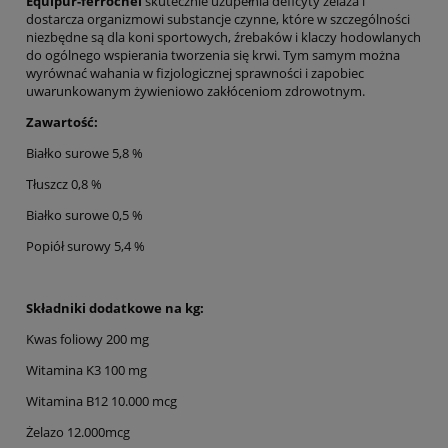
Equipur-ferrochel
skutecznie uzupełnia deficyty żelaza i
dostarcza organizmowi substancje czynne, które w szczególności
niezbędne są dla koni sportowych, źrebaków i klaczy hodowlanych
do ogólnego wspierania tworzenia się krwi. Tym samym można
wyrównać wahania w fizjologicznej sprawności i zapobiec
uwarunkowanym żywieniowo zakłóceniom zdrowotnym.
Zawartość:
Białko surowe 5,8 %
Tłuszcz 0,8 %
Białko surowe 0,5 %
Popiół surowy 5,4 %
Składniki dodatkowe na kg:
Kwas foliowy 200 mg
Witamina K3 100 mg
Witamina B12 10.000 mcg
Żelazo 12.000mcg