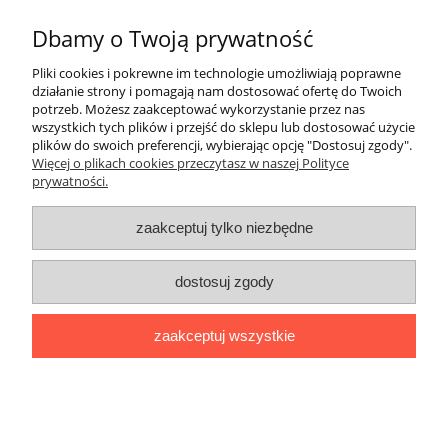
Dbamy o Twoją prywatność
wyślij
Pliki cookies i pokrewne im technologie umożliwiają poprawne
działanie strony i pomagają nam dostosować ofertę do Twoich
potrzeb. Możesz zaakceptować wykorzystanie przez nas
wszystkich tych plików i przejść do sklepu lub dostosować użycie
plików do swoich preferencji, wybierając opcję "Dostosuj zgody".
Pomoc
Więcej o plikach cookies przeczytasz w naszej Polityce
prywatności.
Moje konto
zaakceptuj tylko niezbędne
Płatności i dostawa
dostosuj zgody
Informacje
zaakceptuj wszystkie
O nas
pokaż pełną wersję strony
Sklep internetowy Shoper.pl