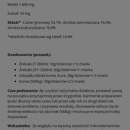
Miedź 1.600 mg
Kobalt 10 mg
Skład:*
Cukier gronowy 53,1%, skrobia ziemniaczana 16,0%,
skrobia kukurydziana 16,0%
*składniki dodatkowe wg tabeli 14,9%
Dawkowanie (proszek):
Źrebaki (7-30dni): 10g/dziennie = ½ miarki
Źrebaki (31-120dni): 20g/dziennie=1 miarka
Odsadki,młode konie, kuce: 30g/dziennie=1,5 miarki
Konie (500kg): 50g/dziennie=2,5 miarki
Czas podawania:
By uzyskać optymalne działanie, podawać paszę
na początku przynajmniej przez 4 tygodnie. Karmienie preparatem
przez dłuższy okres czasu lub przez cały rok co drugi dzień nie
stanowi problemu i poprawia rezultaty. Dozowanie odnosi się do
średniej wielkości ras (dorosłe 500kg) i można je w miarę potrzeby
dopasować.
Wskazówka:
Ze względu na wysoką zawartość mikroelementów