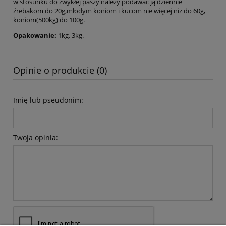
w stosunku do zwykłej paszy należy podawać ją dziennie
źrebakom do 20g,młodym koniom i kucom nie więcej niż do 60g,
koniom(500kg) do 100g.
Opakowanie:
1kg, 3kg.
Opinie o produkcie (0)
Imię lub pseudonim:
Twoja opinia: