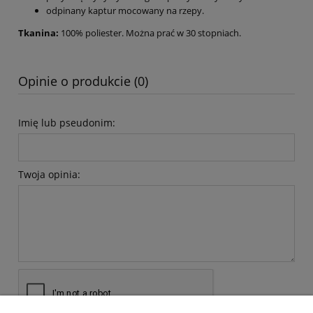
odpinany kaptur mocowany na rzepy.
Tkanina:
100% poliester. Można prać w 30 stopniach.
Opinie o produkcie (0)
Imię lub pseudonim:
Twoja opinia: