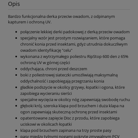
Opis
Bardzo funkcjonalna derka przeciw owadom, z odpinanym
kapturem i ochroną UV.
połączenie lekkiej derki padokowej z derką przeciw owadom
specjalny wzór jest prostym rozwiązaniem, które pomaga
chronić konia przed insektami, gdyż utrudnia dokuczliwym
owadom identyfikację "celu"
wykonana z wytrzymałego poliestru RipStop 600 den z 65%
ochroną UV w górnej części
oddychająca, chroni przed deszczem
boki z poliestrowej siateczki umożliwiają maksymalną
oddychalność i zapobiegają przegrzaniu konia
gładkie podszycie w okolicy grzywy, łopatki i ogona, które
zapobiega wycieraniu sierści
specjalne wycięcia w okolicy nóg zapewniają swobodę ruchu
głęboki krój, szeroka klapa pod brzuchem i duża klapa na
ogon zapewniają skuteczną ochronę przed insektami
opatentowane zapięcie Disc z przodu, które zapobiega
uciskowi w okolicach łopatki
klapa pod brzuchem zapinana na trzy proste pasy
pasy między tylnymi nogami pokryte zmywalnym PCV