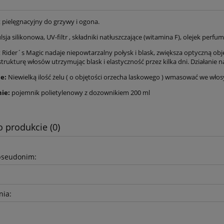
 pielęgnacyjny do grzywy i ogona.
lsja silikonowa, UV-filtr , składniki natłuszczające (witamina F), olejek perf
 Derka padokowa dla
Loesdau Akumulatorowa
 Rider´s Magic nadaje niepowtarzalny połysk i blask, zwiększa optyczną ob
źrebiąt
maszynka do strzyżenia Der
trukturę włosów utrzymując blask i elastyczność przez kilka dni. Działanie
e:
Niewielką ilość żelu ( o objętości orzecha laskowego ) wmasować we włosy
236,00 zł
1 210,00 zł
ie:
pojemnik polietylenowy z dozownikiem 200 ml
275,00 zł
1 410,00 zł
 regularna:
Cena regularna:
275,00 zł
1 410,00 zł
iższa cena:
Najniższa cena:
o produkcie (0)
do koszyka
do koszyka
pseudonim:
nia: