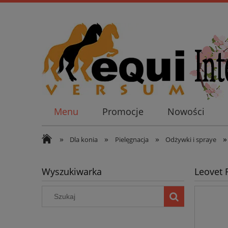
Menu
Promocje
Nowości
»
»
»
»
Dla konia
Pielęgnacja
Odżywki i spraye
Wyszukiwarka
Leovet 