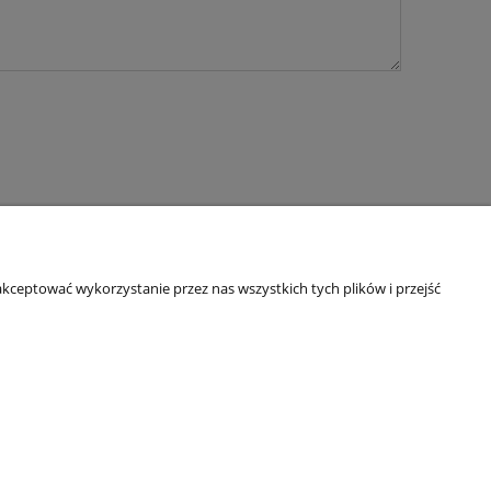
kceptować wykorzystanie przez nas wszystkich tych plików i przejść
O nas
Kontakt i dane firmy
a ze sklepu
Informacje dla konsumenta
ści
O firmie