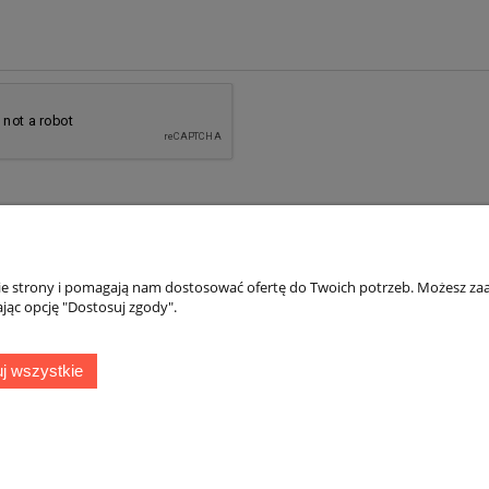
nie strony i pomagają nam dostosować ofertę do Twoich potrzeb. Możesz zaa
jąc opcję "Dostosuj zgody".
Płatności i dostawa
Informacje
j wszystkie
Formy płatności
Blog
Czas i koszty dostawy
Zasady korzystani
Czas realizacji zamówienia
Polityka prywatno
Sklep internetowy Shoper.pl