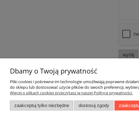
wyślij
Dbamy o Twoją prywatność
Pliki cookies i pokrewne im technologie umożliwiają poprawne działa
do sklepu lub dostosować użycie plików do swoich preferencji, wybiera
Więcej o plikach cookies przeczytasz w naszej Polityce prywatności.
Pomoc
Moje konto
zaakceptuj tylko niezbędne
dostosuj zgody
zaakceptu
Regulaminy
Twoje zamówienia
Zwroty i reklamacje
Ustawienia konta
Raty
Przechowalnia