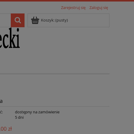
Zarejestruj się
Zaloguj się
Koszyk:
(pusty)
na
ć:
dostępny na zamówienie
:
5 dni
,00 zł