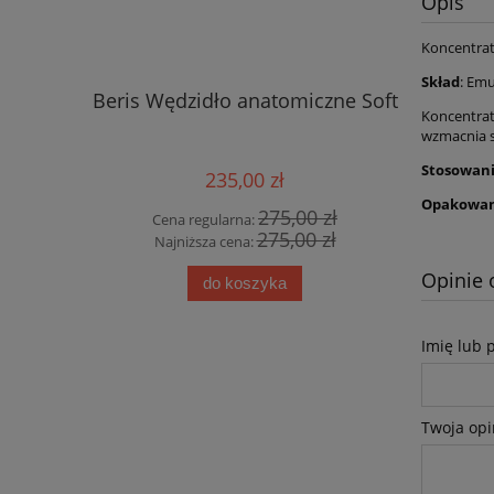
Opis
Koncentrat
Skład
: Emu
Beris Wędzidło anatomiczne Soft
Loesdau
Koncentrat
wzmacnia s
Stosowani
235,00 zł
Opakowan
275,00 zł
Cena regularna:
Cena
275,00 zł
Najniższa cena:
Najn
Opinie 
do koszyka
Imię lub 
Twoja opi