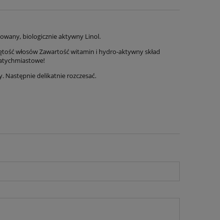
umowany, biologicznie aktywny Linol.
jętość włosów Zawartość witamin i hydro-aktywny skład
by
 natychmiastowe!
. Następnie delikatnie rozczesać.