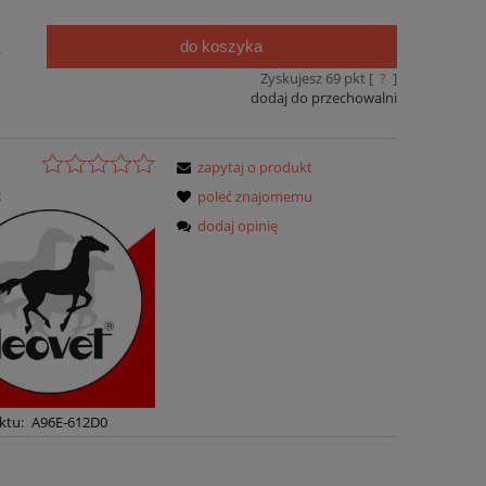
do koszyka
.
Zyskujesz
69
pkt [
?
]
dodaj do przechowalni
zapytaj o produkt
:
poleć znajomemu
dodaj opinię
ktu:
A96E-612D0