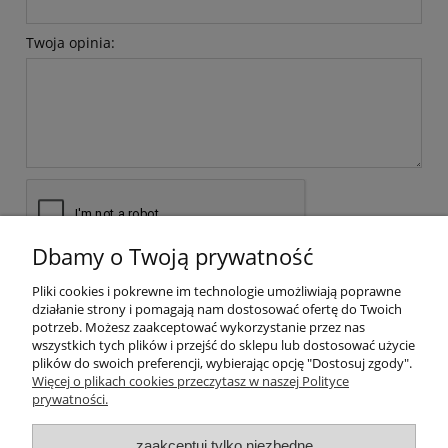
Twoja opinia:
Dbamy o Twoją prywatność
wyślij
Pliki cookies i pokrewne im technologie umożliwiają poprawne
działanie strony i pomagają nam dostosować ofertę do Twoich
potrzeb. Możesz zaakceptować wykorzystanie przez nas
wszystkich tych plików i przejść do sklepu lub dostosować użycie
plików do swoich preferencji, wybierając opcję "Dostosuj zgody".
Pomoc
Więcej o plikach cookies przeczytasz w naszej Polityce
prywatności.
Moje konto
zaakceptuj tylko niezbędne