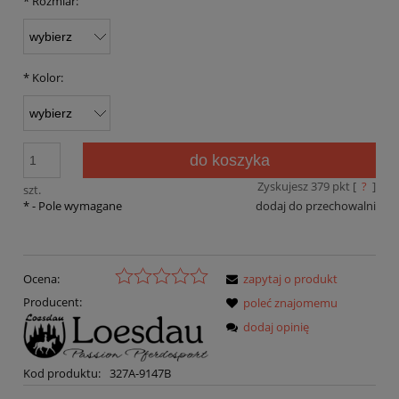
*
Rozmiar:
*
Kolor:
do koszyka
Zyskujesz
379
pkt [
?
]
szt.
*
- Pole wymagane
dodaj do przechowalni
Ocena:
zapytaj o produkt
Producent:
poleć znajomemu
dodaj opinię
Kod produktu:
327A-9147B