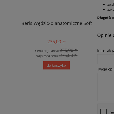
ze s
zako
Długość:
o
Beris Wędzidło anatomiczne Soft
Loesdau
Opinie 
235,00 zł
275,00 zł
Imię lub 
Cena regularna:
Cena
275,00 zł
Najniższa cena:
Najn
do koszyka
Twoja opi