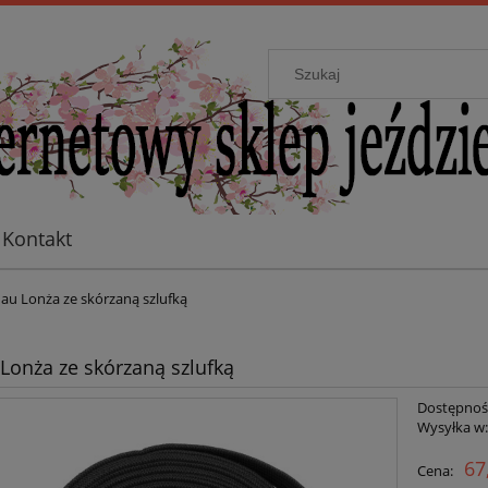
Kontakt
au Lonża ze skórzaną szlufką
Lonża ze skórzaną szlufką
Dostępnoś
Wysyłka w
67
Cena: