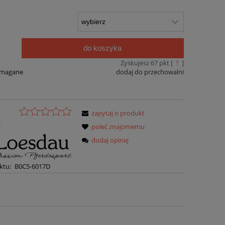
do koszyka
.
Zyskujesz
67
pkt [
?
]
ymagane
dodaj do przechowalni
zapytaj o produkt
:
poleć znajomemu
dodaj opinię
ktu:
B0C5-6017D