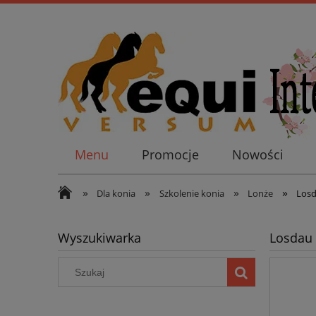
Menu
Promocje
Nowości
»
»
»
»
Dla konia
Szkolenie konia
Lonże
Losd
Wyszukiwarka
Losdau 