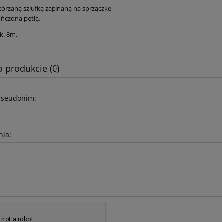
kórzaną szlufką zapinaną na sprzączkę
ńczona pętlą.
k. 8m.
 Derka padokowa dla
Loesdau Akumulatorowa
źrebiąt
maszynka do strzyżenia Der
o produkcie (0)
236,00 zł
1 210,00 zł
275,00 zł
1 410,00 zł
pseudonim:
 regularna:
Cena regularna:
275,00 zł
1 410,00 zł
iższa cena:
Najniższa cena:
do koszyka
do koszyka
nia: