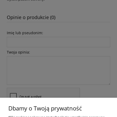
Opinie o produkcie (0)
Imię lub pseudonim:
Twoja opinia:
Dbamy o Twoją prywatność
wyślij