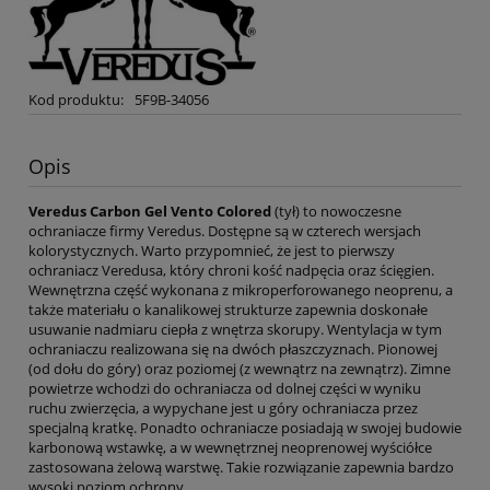
Kod produktu:
5F9B-34056
Opis
Veredus Carbon Gel Vento Colored
(tył) to nowoczesne
ochraniacze firmy Veredus. Dostępne są w czterech wersjach
kolorystycznych. Warto przypomnieć, że jest to pierwszy
ochraniacz Veredusa, który chroni kość nadpęcia oraz ścięgien.
Wewnętrzna część wykonana z mikroperforowanego neoprenu, a
także materiału o kanalikowej strukturze zapewnia doskonałe
usuwanie nadmiaru ciepła z wnętrza skorupy. Wentylacja w tym
ochraniaczu realizowana się na dwóch płaszczyznach. Pionowej
(od dołu do góry) oraz poziomej (z wewnątrz na zewnątrz). Zimne
powietrze wchodzi do ochraniacza od dolnej części w wyniku
ruchu zwierzęcia, a wypychane jest u góry ochraniacza przez
specjalną kratkę. Ponadto ochraniacze posiadają w swojej budowie
karbonową wstawkę, a w wewnętrznej neoprenowej wyściółce
zastosowana żelową warstwę. Takie rozwiązanie zapewnia bardzo
wysoki poziom ochrony.