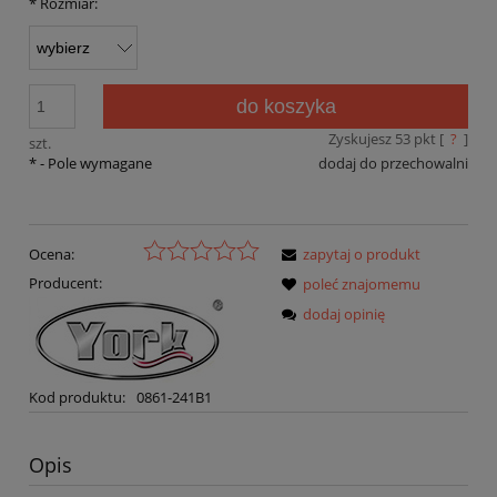
*
Rozmiar:
do koszyka
Zyskujesz
53
pkt [
?
]
szt.
*
- Pole wymagane
dodaj do przechowalni
Ocena:
zapytaj o produkt
Producent:
poleć znajomemu
dodaj opinię
Kod produktu:
0861-241B1
Opis