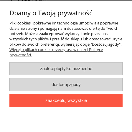
Dbamy o Twoją prywatność
wyślij
Pliki cookies i pokrewne im technologie umożliwiają poprawne
działanie strony i pomagają nam dostosować ofertę do Twoich
potrzeb. Możesz zaakceptować wykorzystanie przez nas
wszystkich tych plików i przejść do sklepu lub dostosować użycie
plików do swoich preferencji, wybierając opcję "Dostosuj zgody".
Pomoc
Więcej o plikach cookies przeczytasz w naszej Polityce
prywatności.
Moje konto
zaakceptuj tylko niezbędne
Płatności i dostawa
dostosuj zgody
Informacje
zaakceptuj wszystkie
O nas
pokaż pełną wersję strony
Sklep internetowy Shoper.pl