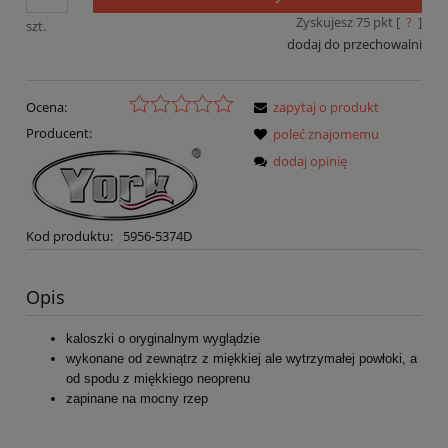
Zyskujesz
75
pkt [
?
]
szt.
dodaj do przechowalni
Ocena:
zapytaj o produkt
Producent:
poleć znajomemu
dodaj opinię
Kod produktu:
5956-5374D
Opis
kaloszki o oryginalnym wyglądzie
wykonane od zewnątrz z miękkiej ale wytrzymałej powłoki, a
od spodu z miękkiego neoprenu
zapinane na mocny rzep