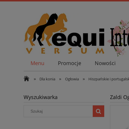
Menu
Promocje
Nowości
»
»
»
Dla konia
Ogłowia
Hiszpańskie i portugals
Wyszukiwarka
Zaldi O