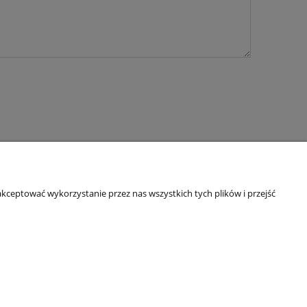
kceptować wykorzystanie przez nas wszystkich tych plików i przejść
O nas
Kontakt i dane firmy
a ze sklepu
Informacje dla konsumenta
ści
O firmie