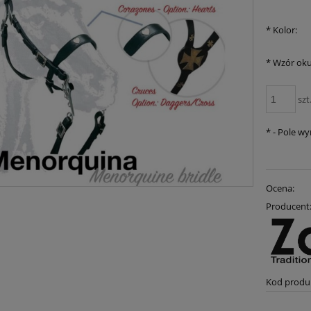
*
Kolor:
*
Wzór oku
szt
*
- Pole w
Ocena:
Producent
Kod produ