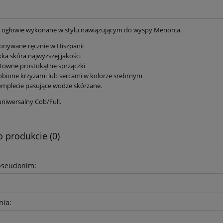
 ogłowie wykonane w stylu nawiązującym do wyspy Menorca.
 Derka padokowa dla
Loesdau Akumulatorowa
nywane ręcznie w Hiszpanii
źrebiąt
maszynka do strzyżenia Der
ka skóra najwyższej jakości
towne prostokątne sprzączki
bione krzyżami lub sercami w kolorze srebrnym
236,00 zł
1 210,00 zł
mplecie pasujące wodze skórzane.
275,00 zł
1 410,00 zł
 regularna:
Cena regularna:
uniwersalny Cob/Full.
275,00 zł
1 410,00 zł
iższa cena:
Najniższa cena:
do koszyka
do koszyka
o produkcie (0)
pseudonim:
nia: