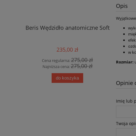
Opis
Wyjątkowe
Beris Wędzidło anatomiczne Soft
Loesdau
wyko
mięk
efek
ozdo
235,00 zł
w ko
275,00 zł
Cena regularna:
Cena
Rozmiar:
275,00 zł
Najniższa cena:
Najn
do koszyka
Opinie 
Imię lub 
Twoja opi