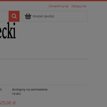
Zarejestruj się
Zaloguj się
Koszyk:
(pusty)
ć:
dostępny na zamówienie
:
14 dni
425,00 zł