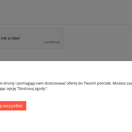
nie strony i pomagają nam dostosować ofertę do Twoich potrzeb. Możesz zaa
jąc opcję "Dostosuj zgody".
Płatności i dostawa
Informacje
j wszystkie
Formy płatności
Blog
Czas i koszty dostawy
Zasady korzystani
Czas realizacji zamówienia
Polityka prywatno