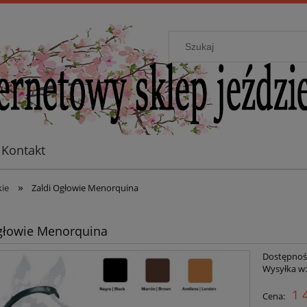
Kontakt
»
kie
Zaldi Ogłowie Menorquina
głowie Menorquina
Dostępnoś
Wysyłka w
1 
Cena: