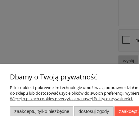
wyślij
Dbamy o Twoją prywatność
Pliki cookies i pokrewne im technologie umożliwiają poprawne działa
do sklepu lub dostosować użycie plików do swoich preferencji, wybiera
Więcej o plikach cookies przeczytasz w naszej Polityce prywatności.
Pomoc
Moje konto
zaakceptuj tylko niezbędne
dostosuj zgody
zaakceptu
Regulaminy
Twoje zamówienia
Zwroty i reklamacje
Ustawienia konta
Raty
Przechowalnia