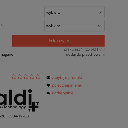
ć:
do koszyka
.
Zyskujesz
1 425
pkt [
?
]
ymagane
dodaj do przechowalni
zapytaj o produkt
:
poleć znajomemu
dodaj opinię
ktu:
35DA-197C0