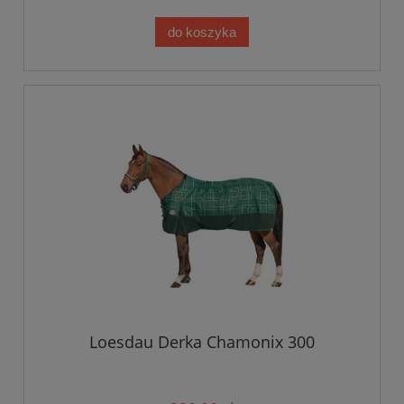
do koszyka
Loesdau Derka Chamonix 300