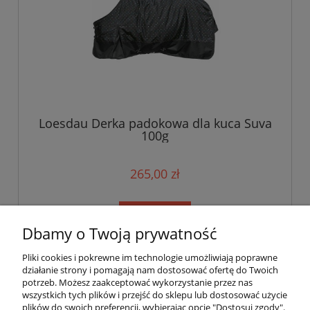
Loesdau Derka padokowa dla kuca Suva
100g
265,00 zł
do koszyka
Dbamy o Twoją prywatność
Pliki cookies i pokrewne im technologie umożliwiają poprawne
«
1
2
3
4
5
6
»
działanie strony i pomagają nam dostosować ofertę do Twoich
potrzeb. Możesz zaakceptować wykorzystanie przez nas
wszystkich tych plików i przejść do sklepu lub dostosować użycie
plików do swoich preferencji, wybierając opcję "Dostosuj zgody".