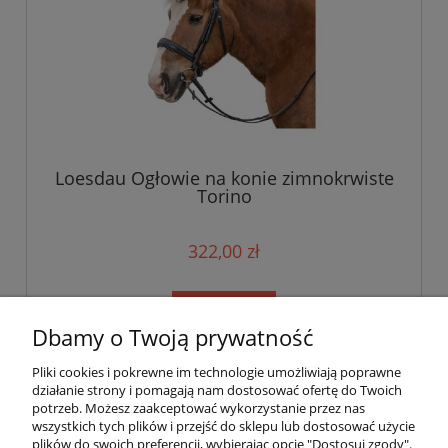
Loesdau Ogłowie na konie zimnokrwiste
Torino
322,00 zł
do koszyka
Dbamy o Twoją prywatność
Pliki cookies i pokrewne im technologie umożliwiają poprawne
«
1
2
»
działanie strony i pomagają nam dostosować ofertę do Twoich
potrzeb. Możesz zaakceptować wykorzystanie przez nas
wszystkich tych plików i przejść do sklepu lub dostosować użycie
plików do swoich preferencji, wybierając opcję "Dostosuj zgody".